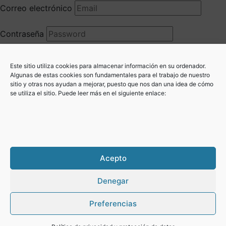
Correo electrónico
Contraseña
Recuerdame
Este sitio utiliza cookies para almacenar información en su ordenador.
Algunas de estas cookies son fundamentales para el trabajo de nuestro
sitio y otras nos ayudan a mejorar, puesto que nos dan una idea de cómo
se utiliza el sitio. Puede leer más en el siguiente enlace:
¿Has perdido tu contraseña?
ALTA USUARIO
Si quieres formar parte de nuestro proceso de selección, regístrate
a través de nuestro portal de ofertas de empleo y valoraremos tu
Acepto
candidatura.
Denegar
Regístrate
Preferencias
Política de privacidad
Copyright 2026 - Egibide.org