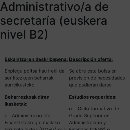
Administrativo/a de
secretaría (euskera
nivel B2)
Eskaintzaren deskribapena:
Descripción oferta:
Enplegu poltsa hau ireki da,
Se abre esta bolsa en
sor litezkeen beharrak
previsión de necesidades
aurreikusteko
que pudieran darse
Beharrezkoak diren
Estudios requeridos:
ikasketak:
o Ciclo formativo de
o Administrazio eta
Grado Superior en
Finantzetako goi mailako
Administración y
heziketa zikloa (GMHZ) edo
Finanzas (CFGS) o