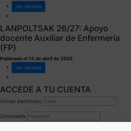
Ver detalles
LANPOLTSAK 26/27: Apoyo
docente Auxiliar de Enfermería
(FP)
Publicado el 14 de abril de 2026
Ver detalles
ACCEDE A TU CUENTA
Correo electrónico
Contraseña
Recuerdame